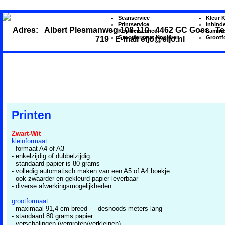
Scanservice
Kleur 
Printservice
Inbind
Adres: Albert Plesmanweg 108-110 4462 GC Goes Tel.
Kopieerservice
Lamine
Grootformaat Kopiëren
Grootf
719 E-mail eljo@eljo.nl
Home
Kopiëren
Printen
Plotten
Scannen
Inbinden
Lamineren
Presentaties
Locatie
Printen
Zwart-Wit
kleinformaat :
- formaat A4 of A3
- enkelzijdig of dubbelzijdig
- standaard papier is 80 grams
- volledig automatisch maken van een A5 of A4 boekje
- ook zwaarder en gekleurd papier leverbaar
- diverse afwerkingsmogelijkheden
grootformaat :
- maximaal 91,4 cm breed — desnoods meters lang
- standaard 80 grams papier
- verschalingen (vergroten/verkleinen)