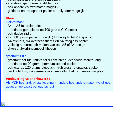
- standaard gevouwen op A4 formaat
- ook andere vouwformaten mogelijk
- gekleurd en transparant papier en polyester mogelijk
Kleur
kleinformaat :
- A4 of A3 full color prints
- standaard gekopieerd op 100 grams CLC papier
- ook dubbelzijdig
- tot 300 grams papier mogelijk (dubbelzijdig tot 200 grams)
- A4 stickers, A4 overheadsheets en A4 fotogloss papier
- volledig automatisch maken van een A5 of A4 boekje
- diverse afwerkingsmogelijkheden
grootformaat :
- grootformaat kleurprints tot 90 cm breed, desnoods meters lang
- standaard op 90 grams premium coated papier
- ook o.a. op 120 grams blueback, high gloss fotopapier, sticker,
backlight film, bannermaterialen en zelfs doek of canvas mogelijk
Aanlevering voor printwerk :
Als PDF-bestand, bij aanlevering in andere bestandsformaten wordt geen 
gegeven op exact behoud lay-out